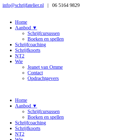
info@schrijfatelier.nl
|
06 5164 9829
Home
Aanbod ▼
Schrijfcursussen
Boeken en spellen
Schrijfcoaching
Schrijfkoorts
NT2
Wie
Jeanet van Omme
Contact
Opdrachtgevers
Home
Aanbod ▼
Schrijfcursussen
Boeken en spellen
Schrijfcoaching
Schrijfkoorts
NT2
Wie